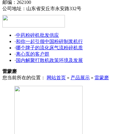
邮编：262100
公司地址：山东省安丘市永安路332号
·
中药粉碎机批发供应
·
和你一起引领中国粉碎制浆机行
·
哪个牌子的流化床气流粉碎机质
·
离心泵的客户群
·
国内解聚打散机政策环境及发展
雷蒙磨
您当前所在的位置：
网站首页
»
产品展示
»
雷蒙磨