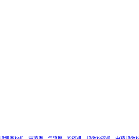
超细磨粉机
雷蒙磨
气流磨
粉碎机
超微粉碎机
中药超微