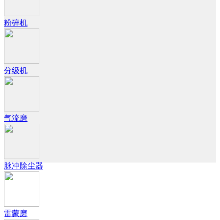
粉碎机
分级机
气流磨
脉冲除尘器
雷蒙磨