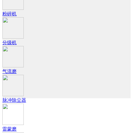
粉碎机
分级机
气流磨
脉冲除尘器
雷蒙磨