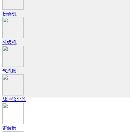
粉碎机
分级机
气流磨
脉冲除尘器
雷蒙磨