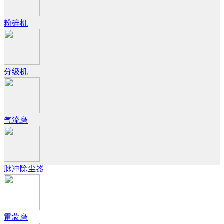
粉碎机
分级机
气流磨
脉冲除尘器
雷蒙磨