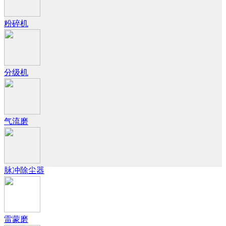
粉碎机
分级机
气流磨
脉冲除尘器
雷蒙磨